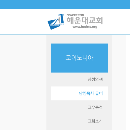
코이노니아
영성의샘
담임목사 글터
교우동정
교회소식