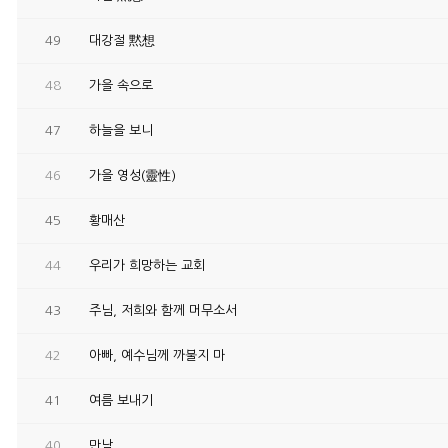
49
대강절 黙想
48
가을 속으로
47
하늘을 보니
46
가을 영성(靈性)
45
황매산
44
우리가 희망하는 교회
43
주님, 저희와 함께 머무소서
42
아빠, 예수님께 까불지 마
41
여름 보내기
40
만남