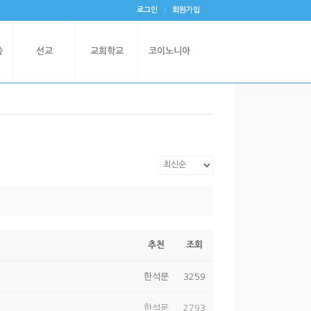
로그인
회원가입
씀
선교
교회학교
코이노니아
추천
조회
한석문
3259
한석문
2793