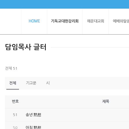
HOME
기독교대한감리회
해운대교회
예배와말
담임목사 글터
전체 51
전체
기고문
시
번호
제목
51
송년 黙想
50
아침 黙想