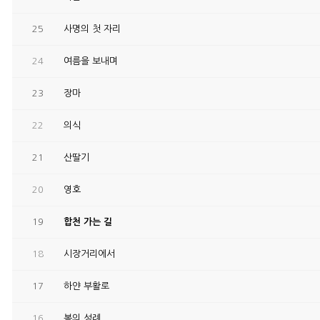
25
사명의 첫 자리
24
여름을 보내며
23
장마
22
의식
21
산딸기
20
영호
19
합천 가는 길
18
시장거리에서
17
하얀 부활로
16
봄의 성례