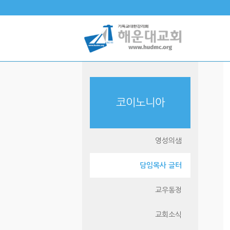
코이노니아
영성의샘
담임목사 글터
교우동정
교회소식