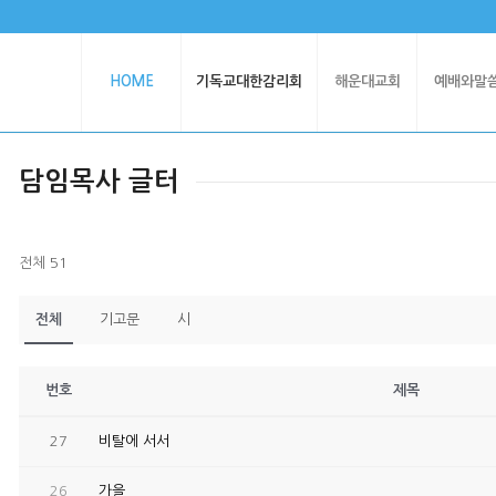
HOME
기독교대한감리회
해운대교회
예배와말
담임목사 글터
전체 51
전체
기고문
시
번호
제목
27
비탈에 서서
26
가을