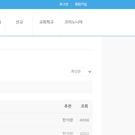
로그인
회원가입
씀
선교
교회학교
코이노니아
추천
조회
한석문
4066
한석문
3052