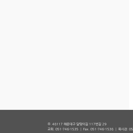
우. 48117 해운대구 달맞이길 117번길 29
교회. 051-746-1535 │ Fax. 051-746-1538 │ 목사관. 0