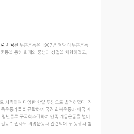
개로 시작
된 부흥운동은 1907년 평양 대부흥운동
흥운동을 통해 회개와 중생과 성결을 체험하였고,
 시작하여 다양한 항일 투쟁으로 발전하였다. 진
민족운동가들을 규합하여 국권 회복운동과 애국 계
회 청년들로 구국회조직하여 민족 계몽운동을 벌이
 김동수 권사도 의병운동과 관련되어 두 동생과 함