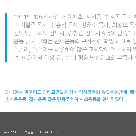
1911년 105인사건 때 윤치호, 서기풍, 안경록 등이 
때 이필주 목사, 신흥식 목사, 정춘수 목사, 최성모 목
전도사, 박히도 전도사, 김창준 전도사 9명이 민족대
운동 당시 교회는 만세운동의 구심점이 되었고 그로 
수촌리, 화수리를 비롯하여 많은 교회당이 일본군의
며, 이화학당 학생 유관순과 평양 남산현교회 부목사 
3•1운동 이후에도 감리교인들은 상해 임시정부와 독립운동단체, 애국
촌계몽운동, 절제운동 같은 민족주의적 사회운동을 전개하였다.
51-747-9989 │ 목양실. 051-746-1536