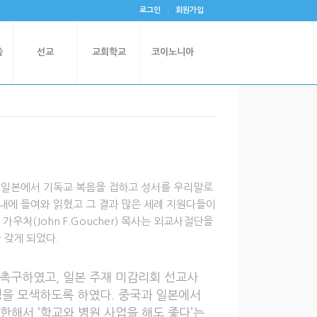
로그인
회원가입
씀
선교
교회학교
코이노니아
 일본에서 기독교 복음을 접하고 성서를 우리말로
내에 들여와 읽혔고 그 결과 많은 세례 지원다들이
우처(John F.Goucher) 목사는 외교사절단을
 갖게 되었다.
 촉구하였고, 일본 주재 미감리회 선교사
가능성을 모색하도록 하였다. 중국과 일본에서
한해서 ‘학교와 병원 사업을 해도 좋다’는