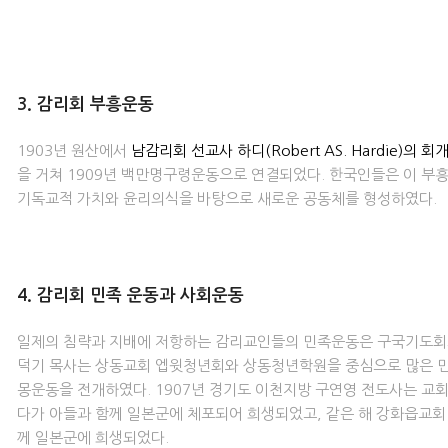
3. 감리회 부흥운동
1903년 원산에서
남감리회 선교사 하디(Robert AS. Hardie)의 회
을 거쳐 1909년 백만명구령운동으로 연결되었다. 한국인들은 이 부
기독교적 가치와 윤리의식을 바탕으로 새로운 공동체를 형성하였다.
4. 감리회 민족 운동과 사회운동
일제의 침략과 지배에 저항하는 감리교인들의 민족운동은 구국기도회로
덕기 목사는 상동교회 엡윗청년회와 상동청년학원을 중심으로 많은 
몽운동을 전개하였다. 1907년 경기도 이천지방 구연영 전도사는 교
다가 아들과 함께 일본군에 체포되어 희생되었고, 같은 해 강화읍교회
께 일본군에 희생되었다.