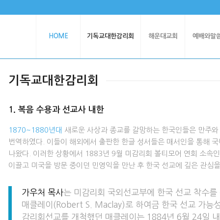
HOME
기독교대한감리회
해운대교회
예배와말
기독교대한감리회
1. 복음 수용과 선교사 내한
1870~1880년대
새로운 사상과 종교를 갈망하는 한국인들은 만주와
번역하였다. 이들이 해외에서 출판한 한글 성서들은 매서인을 통해 국
나왔다. 이러한 상황에서 1883년 9월 미감리회 볼티모어 연회 소속인 가
이끌고 미국을 방문 중이던 민영익을 만난 후 한국 선교에 깊은 관심을
가우처 목사
는 미감리회 국외선교부에 한국 선교 착수를
매클레이(Robert S. Maclay)로 하여금 한국 선교 
감리회선교를 개척했던 매클레이는 1884년 6월 24일 내