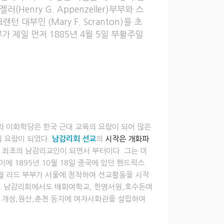
enry G. Appenzeller)부부와 스
랜턴 대부인 (Mary F. Scranton)을 초
 제일 먼저 1885년 4월 5일 부활주일
과 이화학당은 한국 근대 교육의 요람이 되어 많은
 요람이 되었다.
남감리회 선교
의
시작은 개화파
국 최초의 남감리교인이 되면서 부터이다. 그는 미
에 1895년 10월 18일 중국에 있던 헨드릭스
듬해 8월 리드 부부가 서울에 정착하여 선교활동을 시작
었다. 남감리회에서도 배화여학교, 한영서원,호수돈여
여 개성,원산,춘천 등지에 여자사화관을 설립하여