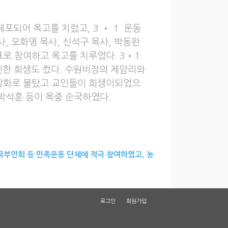
체포되어 옥고를 치렀고, 3 • 1 운동
사, 오화영 목사, 신석구 목사, 박동완
표로 참여하고 옥고를 치루었다. 3•1
인한 희생도 컸다. 수원비장의 제암리와
 방화로 불탔고 교인들이 희생이되었으
박석훈 등이 옥중 순국하였다.
부인회 등 민족운동 단체에 적극 참여하였고, 농
로그인
회원가입