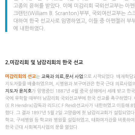
고종의 윤허를 받았다. 이에 미감리회 국외선교부는 아펜젤러(H
크랜턴(William B. Scranton)부부, 국외여선교부는 스크
대하여 한국 선교사로 임명하였고, 이들 중 아펜젤러 부부가
에 내한하였다.
2.미감리회 및 남감리회의 한국 선교
미감리회의 선교
는
교육과 의료,문서 사업
으로 시작되었다. 배재학당
지도자들을 배출하였으며, 시병원과 보구여관은 한국 근대 의료사업의
지도자 윤치호
가 망명중인 1887년 4월 중국 상해에서 세례 받고 한
국에 유학할 때부터 남감리회 국외선교부에 한국 선교를 촉구하였다. 이
(E.R Hendrix)감독과 리드(C.F.Reid)선교사가 내한하였고 이
했다. 그 결과 1897년 5월 2일 고양읍에 첫 남감리교회가 설립되
학교, 구세병원 등 학교와 병원을 설립하였고, 태화여자관을 비롯하
한국 근대 사회복지사업의 문을 열렀다.